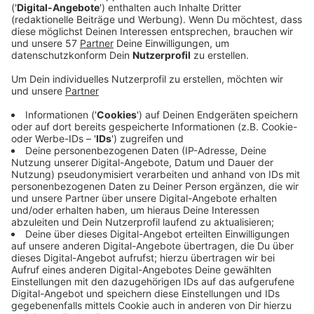
Kurz vor Beginn der Fußball-EM am Freitag hat die
Stadt Aachen nochmal die Bedingungen für
gemeinsames öffentliches Schauen der Spiele
mitgeteilt - sowohl fürs PublicViewing auf
Außengastronomieflächen als auch für Events in der
Nachbarschaft.
Um den bürokratischen Aufwand für alle so gering wie
möglich zu halten, verzichtet die Stadt in der
Außengastronomie auf Einzelfallausnahmen nach
Antrag, damit entfallen automatisch auch die
Gebühren eines entsprechenden
Verwaltungsverfahrens, heißt es. Vielmehr gehe die
Verwaltung im Sinne der allgemeinen Duldung, die sich
auch an den Belangen der Nachbarschaft orientiert,
vor.
Somit werden grundsätzlich alle Vorführungen von
kleineren Leinwänden oder Fernsehgeräten ob