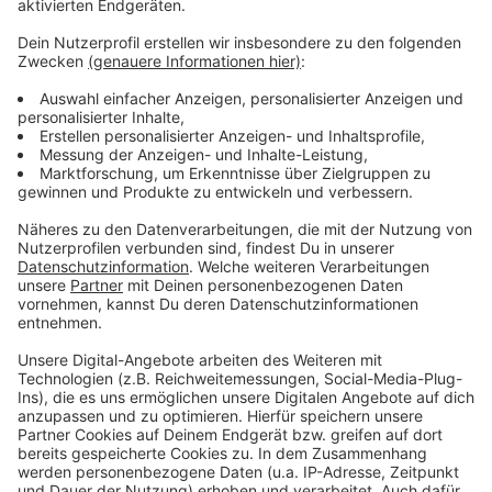
privat oder auf Außengastronomieflächen im
Wesentlichen geduldet
, wenn
... die Übertragung des Tones ausschließlich durch
die Lautsprecher der Fernsehgeräte erfolgt,
... spätestens 20 Minuten nach Spielende der Ton
abgeschaltet wird,
... auf weitere lärmbelastende Geräte wie
Vuvuzela, Trommeln, Druckfanfaren, etc.
verzichtet wurde und
... der/die jeweils Verantwortliche seine/ihre Gäste
zur verstärkten Rücksichtnahme auf Nachbarn
und Anwohner anhält.
Anzeige