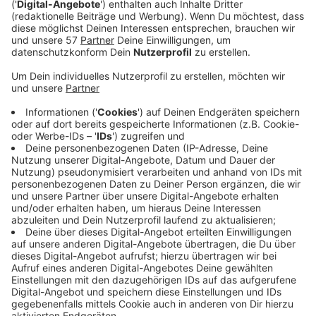
aus, dass ein flächendeckendes Dieselfahrverbot für
die Stadt vom Tisch ist.
Das hat er Antenne AC am Donnerstag beim
traditionellen Handwerkerfrühstück zum neuen Jahr
gesagt.
Es habe sich inzwischen durchgesetzt, dass die Werte
in die richtige Richtung gehen und dass Aachen nicht
mehr auf der Liste der kritischen Städte steht. Aachen
habe nur noch in einzelnen Bereichen Aufgaben vor
sich, wo es noch besser werden müsse, so der OB.
Deswegen glaubt er, dass Dieselfahrverbote auf
bestimmten Flächen nicht mehr zur Debatte stehen.
Man unterhalte sich nur noch über Details und komme
"Gottseidank" weg von der NO2-Diskussion und hin zu
einer ganzheitlicheren Betrachtung von
Mobilitätsplanung.
Im letzten Jahr haben sich in Aachen die Messwerte