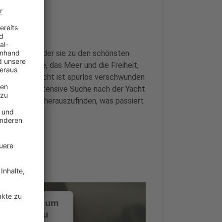
(Jay Ryan), der sie zu den schönsten
ßen die Sonne, das Meer und die Freiheit,
achen: Die Yacht ist spurlos verschwunden
eginnt eine intensive Suche nach der Yacht
 versuchen, herauszufinden, was passiert
ustimmung, um
-Service zu