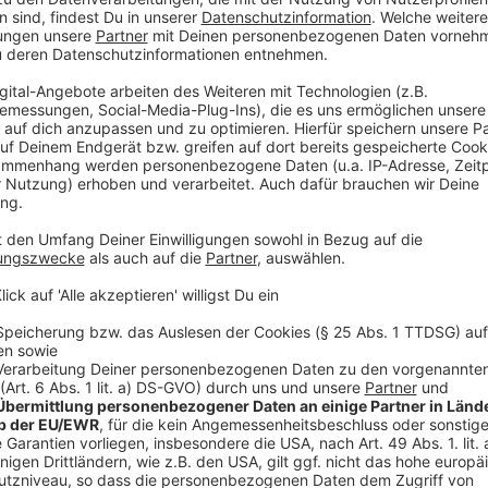
laden!
Wir verwenden einen S
Drittanbieters, um V
einzubetten. Dieser Servi
Ihren Aktivitäten sammeln.
die Details durch und s
Nutzung des Service zu, 
anzusehen
Mehr Informati
Bei ihrer Suche nach den Hintergründen des mysteri
Akzeptieren
beiden Freudinnen auf dunkle Geheimnisse, Lügen und
powered by
Usercentrics Co
eine harte Probe stellen.
Platform
Anzeige
©
Copyright: Paramount+
Da war die Yacht noch da. Doch plötzlich verschwindet 