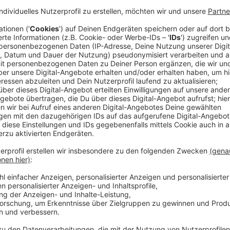
Anzeige
Die Yacht gehört dem charismatischen Skipper Aaron 
Orten in den Philippinen segelt. Lana und Kitty genie
bis sie eines Tages eine schreckliche Entdeckung m
und sie sind die einzigen Überlebenden. Die Polizei b
und den anderen Passagieren, während Lana und Kitty
ist.
Streaming-Dienst: Paramount+
Anzeige
Wir benötigen Ihre Z
den YouTube Video