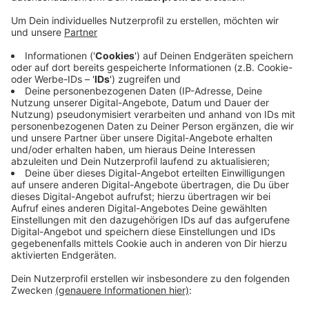
dabei per Kopfstoß das Nasenbein zertrümmert.
Nießen ist schockiert über den Vorfall. Die Stadt
hat den Täter angezeigt und hofft auf eine
massive Strafe für den Mann.
Die beiden Ordnungsamtsmitarbeiter sind
aufgrund ihrer Verletzungen momentan
dienstunfähig.
Das Statement des Bürgermeisters seht Ihr
HIER
(Facebook) und
HIER
(Instagram).
Veröffentlicht:
Donnerstag, 11.05.2023 13:58
Anzeige