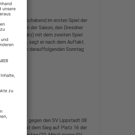
 haben Mittwochabend im ersten Spiel der
 den Favoriten der Saison, den Dresdner
stag (20. März) mit dem zweiten Spiel
g für möglich, sagt er nach dem Auftakt.
piel direkt am darauffolgenden Sonntag
inale.
ochabend 0:2 gegen den SV Lippstadt 08
stadt hat es mit dem Sieg auf Platz 16 der
ner ist am Samstag (20. März) gegen SV