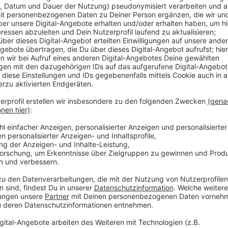
Die Aachener Volleyballerinnen, die
Ladies in Black
,
Meisterschafts-Play-Offs verloren. Das Spiel gegen
SC, ist
1:3
ausgegangen. Weiter geht es dann am Sam
gegen Dresden. Trainer Bart Janssen hält einen Erfol
Wenn die Ladies gewinnen, steht ein Entscheidungss
an. Das entscheidet dann über die Fahrkarte ins Halbf
Anzeige
Alemannia Aachen verliert 0:2
Anzeige
Fußball-Regionalligist
Alemannia Aachen
hat Mittw
verloren. Aachen bleibt weiterhin auf Platz 13, Lipp
Tabelle geschafft. Das nächste Spiel für die Aache