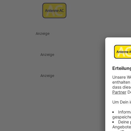
Anzeige
Anzeige
Anzeige