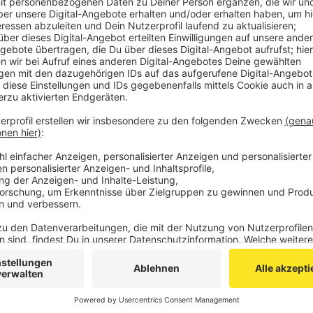
Die Polizei hat auf den Alarm entsprechend reagi
gefunden. Wie sich herausgestellt hat, sind die 
getätigt worden, die einen Streich im Sinn hatten
Wer Notrufe missbraucht, begeht eine Straftat -
gemacht werden.
Nochmal: Ein Notruf ist kein Streich.
Veröffentlicht:
Donnerstag, 12.12.2019 14:13
Anzeige