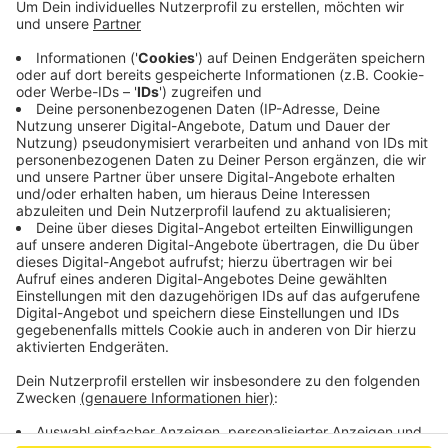
Ticketvarianten sind jetzt erhältlich. Mit denen
kann eine Hin- und Rückfahrt zu besonderen Orten
wie dem Tierpark oder einem Museum und der
Eintritt dafür gebucht werden. Nicht erhältlich sind
hingegen reine Monats- und Einzeltickets, da das
neue Angebot der Tourist Info rein auf touristisch
relevante Tickets beschränkt ist.
Veröffentlicht:
Montag, 15.07.2019 15:34
Anzeige
Anzeige