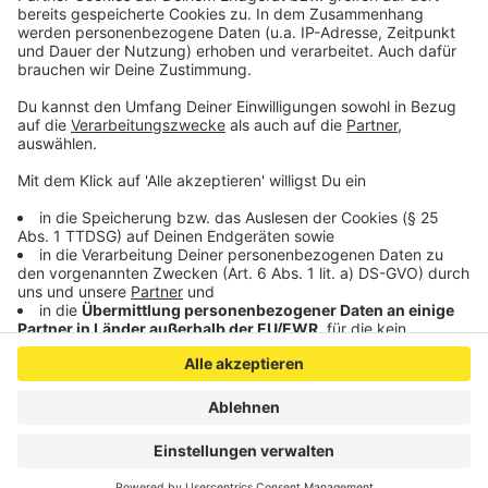
Würselner
Rhein-Maas-Klinikum
eröffnet.
Anzeige
Anzeige
Anzeige
Anzeige
Anzeige