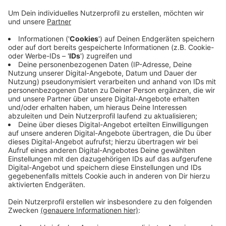
von seinen spielerischen Qualitäten überzeugt und
in den Gesprächen gezeigt, dass er sehr
ambitioniert ist. Wir freuen uns, Vincent für die
neue Saison für uns gewonnen zu haben“, so
Alemannia-Geschäftsführer Sascha Eller.
In der aktuellen Saison hat der 24-Jährige sechs
Tore selbst geschossen und sechs weitere
vorbereitet.
Veröffentlicht:
Montag, 24.04.2023 18:06
Anzeige