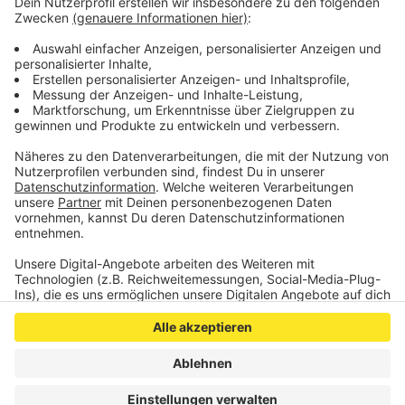
©
Sounds For Climate
Das Logo des Festivals
Anzeige
Anzeige
Anzeige
Anzeige