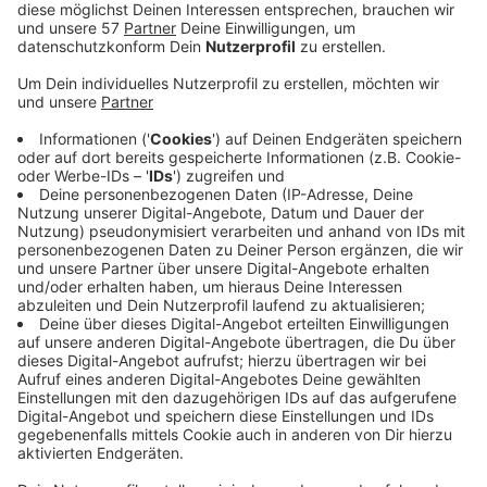
Das Musikfestival "
Sounds for Climate
" soll jetzt
doch im Aachener Tuchwerk in der Soers stattfinden.
Laut der Organisatoren gibt es jetzt eine Spende des
Solarenergie-Fördervereins Deutschland mit der das
Schallgutachten bezahlt werden kann, das die
Aachener Stadtverwaltung dafür voraussetzt.
Am 2. September soll es beim Klimafestival neben
Musik auch klimapolitische Workshops oder veganes
Essen geben. Die konkrete Planung zum Line-up werde
jetzt mit Hochdruck in Angriff genommen, heißt es von
den Organisatoren.
Die Veranstalter betonen, dass sie sich als Mitglieder
der freien Kulturszene und als weniger finanzstarker
Veranstalter nach wie vor gegen eine rigide
Genehmigungspolitik in Aachen engagieren.
Anzeige