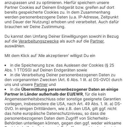
schauen sich gesellschaftspolitische Themen genau
an. Zum Beispiel bei den Themen Krieg und Frieden,
Gesundheit, Inflation oder Bildung. Die Experten der
Bertelsmann-Stiftung sagen, dass es nötig wäre, dass
die Politik die Meinung junger Menschen stärker
einbindet. Denn es gäbe ein großes Interesse aber
eben wenig Hoffnung, dass sich der Einsatz lohnt und
dass die Argumente überhaupt gehört werden.
Autor: José Narciandi
Anzeige
Anzeige