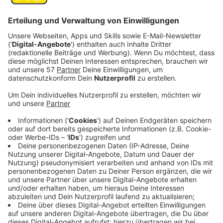
Veröffentlicht:
Donnerstag, 12.12.2024 11:54
Anzeige
Wenn man in der Welt was verändern und bewirken
möchte, geht man in die Politik. Denkste: Viele junge
Menschen glauben nicht daran, dass sich politischer
Einsatz lohnt. Das ist das Ergebnis einer Umfrage im
Auftrag der Bertelsmann-Stiftung. Repräsentativ
wurden mehr als 2.500 Menschen im Alter zwischen 16
und 30 Jahren befragt. Kernergebnis: Nur knapp jeder
Fünfte glaubt daran, dass es einen Unterschied macht,
sich persönlich für ein bestimmtes Thema
einzusetzen. 38 Prozent der Befragten geben an, der
Politik zu misstrauen, ein weiteres Drittel stimmt