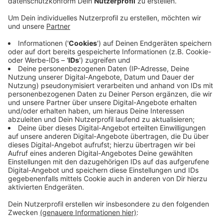
Schon im März sollen zwölf Schüler des
Berufskollegs nach Israel fliegen und dort das
Holocaust-Gedenkzentrum Jad Vasjem
besichtigen. Ende Mai steht der Gegenbesuch von
zwölf israelischen Jugendlichen in der
StädteRegion an, die dann auch zur früheren Nazi-
Ordensburg Vogelsang fahren.
Der Austausch wird von der David Ben-Gurion-
Stiftung finanziell mit 1.000 Euro gefördert.
Außerdem ist eine Förderung über das Erasmus-
Plus-Programm der EU beantragt.
Veröffentlicht:
Mittwoch, 11.12.2019 11:56
Anzeige