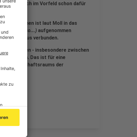
oll hat sich im Vorfeld schon dafür
 gemacht.
n nach Aachen ist laut Moll in das
ißt wirklich so...)
aufgenommen
ng des Ausbaus verbunden.
tätsengpässen - insbesondere zwischen
tigt werden. Das ist für eine
ng des Wirtschaftsraums der
dia Moll.