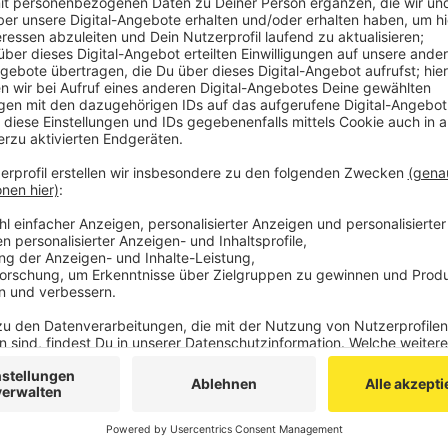
Strukturstärkungsgesetz aufgenommen worden. M
bei der Landesregierung und im Bundestag stark
Auch der dreigleisige Ausbau der Strecke von Köl
"Maßnahmengesetzvorbereitungsgesetz"
(das he
worden. Damit sei eine erhebliche Beschleunigu
Die Strecke Köln-Aachen leide unter den Kapazi
Aachen und Düren. „Dieser Engpass soll nun besei
nachhaltige strukturpolitische Weiterentwicklu
Städteregion von großer Bedeutung“, betont Clau
Veröffentlicht:
Mittwoch, 24.06.2020 14:16
Anzeige