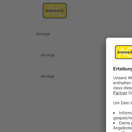
Anzeige
Anzeige
Anzeige