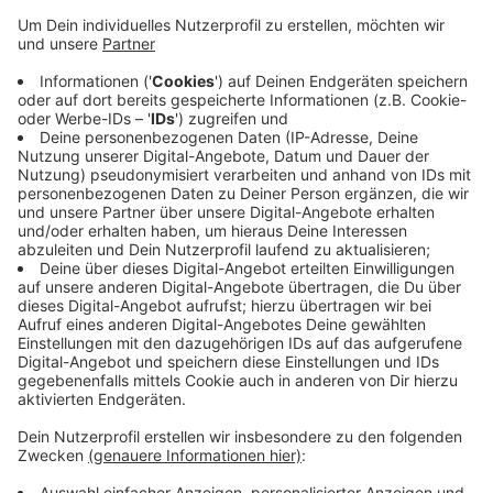
Selbsthilfe. In der Radstation befindet sich
hochwertiges Werkzeug, das an Stahlseilen
befestigt ist - Schraubendreher, Maul- und
Imbusschlüssel, Kettennieter, Speichenspanner,
Reifenmontagewerkzeug und eine Pumpe mit
Adapter für alle Ventile.
Die Wartung der Anlage übernehmen Menschen
mit Handicap aus der Caritas Betriebs- und
Werkstätten GmbH.
Veröffentlicht:
Mittwoch, 25.09.2019 13:44
Anzeige