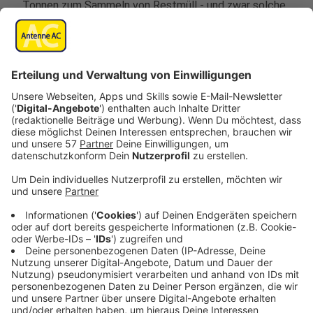
Tonnen zum Sammeln von Restmüll - und zwar solche
mit Rollen.
Darüber informiert die
RegioEntsorgung
in den
nächsten Tagen die Stolberger auch per Post.
Ab dem neuen Jahr findet dann dort die Abfuhr des
Restmülls alle zwei Wochen statt, bei kleinen
Haushalten mit bis zu zwei Personen optional alle vier
Wochen.
Die Maßnahme mache die Abfuhr für die
RegioEntsorgung einfacher, außerdem werde so die
Anzahl der Abfallbehälter im Stadtgebiet reduziert
und das Stadtbild aufgewertet, heißt es.
Anzeige
Weitere Infos der RegioEntsorgung dazu: