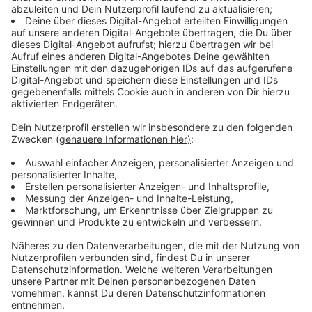
Anzeige
Alle Wohneinheiten auf einem Grundstück erhalten
immer eine gemeinsame Tonne. Sie orientiert sich in
der Größe an der Bewohnerzahl – für jede Person wird
ein Mindestbehältervolumen von 15 Litern pro Woche
kalkuliert.
Sofern Küchenabfälle nicht im Garten kompostiert
werden, können Küchentonnen mit einem
Fassungsvermögen von 60 Litern bei der
RegioEntsorgung bestellt werden. Darin werden die
organischen Abfälle aus der Küche – etwa
Essensreste, verdorbene Lebensmittel aber auch
verwelkte Schnittblumen – getrennt gesammelt.
Gartenabfälle dürfen nicht hinein, weil in Teilen von
Stolberg eine geogene Vorbelastung besteht.