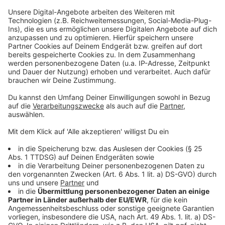
Entleert wird die Küchentonne ab Januar 2024 alle
zwei Wochen.
Durch die getrennte Sammlung von Küchenabfällen in
der Küchentonne kann das Volumen der
Restmülltonne – wie bei der Eigenkompostierung –
auf Wunsch um die Hälfte reduziert werden.
Die testweise Einführung im Stadtteil Breinig habe
sich als positiv herausgestellt und Nachfragen nach
der Getrennthaltung von organischen Abfällen erhalte
man seitdem auch aus anderen Stadtteilen Stolbergs.
Für eine rechtzeitige Bearbeitung soll man die
RegioEntsorgung bis zum 20. Oktober 2023 kontakten
– das betreffe auch den Stadtteil Breinig.
Am Freitag, 6.10., beantwortet die Abfallberatung
Fragen zur Küchentonne auf dem Jordansplatz
während des Wochenmarkts von 9 bis 12 Uhr und