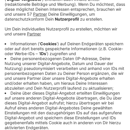
dreimalige Deutsche Meisterin geworden. Zuletzt
hat sie in der Türkei, Rumänien und Polen gespielt.
Die Ladies in Black freuen sich über ihre
Wunschspielerin für diese Postion. Mit Kicka
komme eine erfahrene Spielerin mit - so wörtlich -
"mächtig Power im Arm" nach Aachen, die auch
Emotionen aufs Spielfeld bringe.
Somit stehen aktuell acht Spielerinnen für die
Saison 2020/21 bei den Ladies in Black Aachen
unter Vertrag:
Mareike Hindriksen (Deutschland, Zuspiel), Jana-
Franziska Poll (Deutschland, Außenangriff), Annie
Cesar (Deutschland, Libera), Emilie Olimstadt
(Norwegen, Außenangriff), Live Sorbo (Norwegen,
Zuspiel), Eline Timmerman (Niederlande,
Mittelblock), Paulina Hougaard-Jensen (Dänemark,