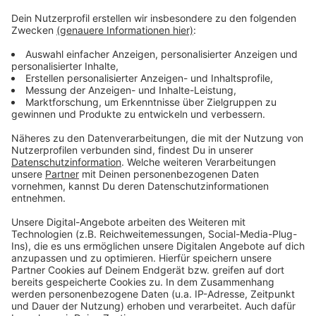
Mittelblock) sowie Kristina Kicka (Weißrussland,
Diagonal).
Die Verantwortlichen rechnen damit, dass sie
schon bald den kompletten Kader präsentieren
können. Trainingsauftakt wird im August sein, die
Meisterschaft soll nach derzeitigen Planungen im
Oktober starten.
Veröffentlicht:
Donnerstag, 28.05.2020 12:53
Anzeige
Anzeige