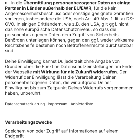
Weitere Informationen und die Kontaktmöglichkeiten
des Euregionalen Medienzentrums findet Ihr
HIER
.
Anzeige
Broschüre "Medien im Ganztag" zum
DOWNLOAD
Anzeige
©
Euregionales Medienzentrum/Claudia Kreutz
Mit einer Praxisanleitung stärken sie den Offenen
Ganztag: Petra Pooch (Schulrätin in der
StädteRegion), Lara Langfort-Riepe (Leiterin
Euregionales Medienzentrum) und Ilona Hartung