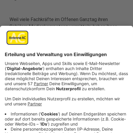
Weil viele Fachkräfte im Offenen Ganztag ihren
Schülern Medienkompetenz vermitteln, haben ihnen
Stadt und StädteRegion Aachen jetzt eine Broschüre
bereitgestellt mit sinnvollen Tipps und Tools.
Auf 50 Seiten wird darin erklärt, wie man Kinder und
Jugendliche medienfit macht.
Denn Medienerziehung sei nicht nur eine
herausfordernde Aufgabe für Eltern, sondern
mittlerweile auch ein fester Auftrag für alle
Bildungseinrichtungen“, so Markus Terodde, der
Bildungsdezernent der StädteRegion Aachen.
Deswegen biete die neue Broschüre einen
niederschwelligen und ganzheitlichen Einstieg in das
wichtige Thema, ergänzt Heinrich Brötz, der
Beigeordneter der Stadt Aachen für Bildung, Jugend