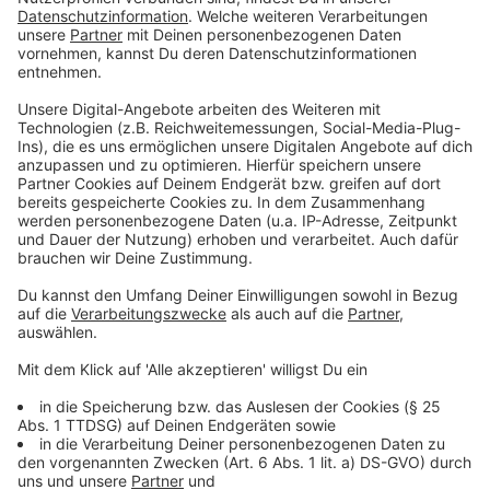
Seitdem hätten sich die technischen Möglichkeiten
rasant weiterentwickelt. So wurden die klassischen
Medienecken in vielen Grundschulen durch mobile
Endgeräte ersetzt. Die können jetzt vielfältig
eingesetzt werden, sagt Ilona Hartung, die
Arbeitsgruppenleiterin im Bildungsbüro und
Koordinatorin der OGS-Steuergruppe: „Von der
Robotik-AG bis hin zum Pausenradio sind in unserer
Region erste Leuchtturmprojekte bereits erfolgreich
gestartet.“
Damit die Einrichtungen des Ganztags einen schnellen
Einstieg in das Thema finden, gibt die Broschüre einen
Überblick zu Best-Practice-Beispielen aus den
Einrichtungen selbst. Zu wissen, wie andere Medien
gewinnbringend in die Bildungsarbeit einbinden, hilft bei
der Konzipierung von eigenen Projekten,
Arbeitsgemeinschaften und zeitgemäßen
Betreuungsangeboten.