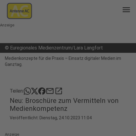
menu
Anzeige
©
Euregionales Medienzentrum/Lara Langfort
Medienkonzepte für die Praxis – Einsatz digitaler Medien im
Ganztag.
mail
open_in_new
Teilen:
Neu: Broschüre zum Vermitteln von
Medienkompetenz
Veröffentlicht:
Dienstag, 24.10.2023 11:04
Anzeige