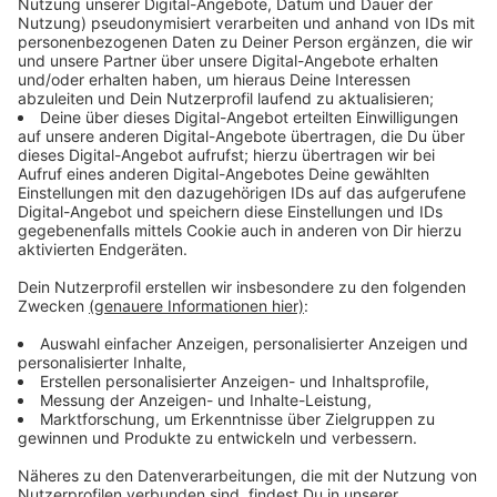
und Kultur.
Aktuell nehmen schon 64 Prozent der Grundschüler
hier bei uns Angebote im schulischen Nachmittag wahr,
dazu gehören auch Medienprojekte. Damit ist der
Ganztag ein attraktiver Partner, um die im Unterricht
vermittelten Medienkompetenzen zu ergänzen
beziehungsweise zu festigen.
„Unabhängig von den Lehrplänen des Fachunterrichts
können digitale Kompetenzen im Ganztag spielerisch
und altersgerecht an Kinder im Primarbereich
vermittelt werden“, sagt Lara Langfort-Riepe, Leiterin
des Euregionalen Medienzentrums. Sie merkt an, dass
Fachkräfte dafür passgenaue Qualifizierungsangebote
und taugliche Praxisanleitungen benötigen. Vor ihrer
Zeit im Medienzentrum hat Langfort-Riepe regelmäßig
Medienkonzepte für den Kölner Ganztag geschrieben
und sie mit Lehramtsstudierenden umgesetzt.