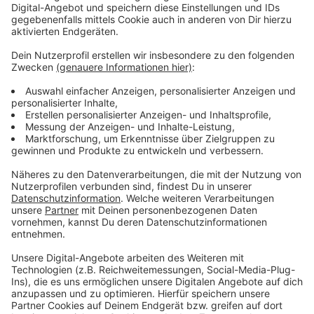
2. Bundesliga beteiligt war. 2021 hat sich Herzog dem
Halleschen FC angeschlossen, dort ist er letzte
Saison mit 33 Einsätzen zum absoluten Stammspieler
geworden.
Stimmen:
Alemannia-Geschäftsführer Sascha Eller: „Aaron
ist ein top ausgebildeter zentraler
Mittelfeldspieler, der in der letzten Saison in der
3. Liga absoluter Stammspieler war. Mit dieser
Erfahrung wird er uns in der neuen Saison mit
Sicherheit weiterhelfen. Wir freuen uns sehr, Aaron
bald für die Alemannia spielen zu sehen.“
Aaron Herzog: „Ich freue mich auf einen geilen
Traditionsverein und tolle Fans. Darüber hinaus bin ich
durch den Wechsel nach Aachen wieder in der Nähe