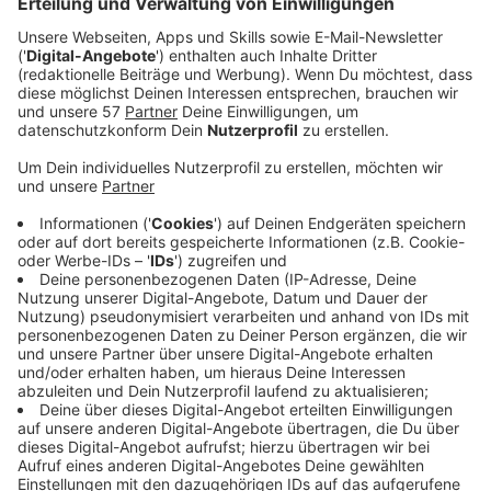
Fußball-Regionalligist
Alemannia Aachen
hat noch
einen neuen Mann fürs Mittelfeld geholt:
Aaron
Herzog
, der bisher in der 3. Liga für den Halleschen FC
gespielt hat.
Herzog ist 25 Jahre alt und ist in seiner Jugend im im
Nachwuchsleistungszentrum von Borussia
Mönchengladbach ausgebildet worden.
Für die U19 der Gladbacher hat er auch sieben Partien
in der UEFA Youth League absolviert.
Danach hat der fünffache deutsche Junioren-
Nationalspieler in 78 Regionalliga-Partien für die
Zweitvertretung der Borussia erste Erfahrungen im
Seniorenbereich gesammelt und es zudem zweimal in
den Bundesliga-Kader geschafft.
2020 ist er dann zu Hansa Rostock in die 3. Liga
gewechselt, wo er mit 13 Einsätzen am Aufstieg in die