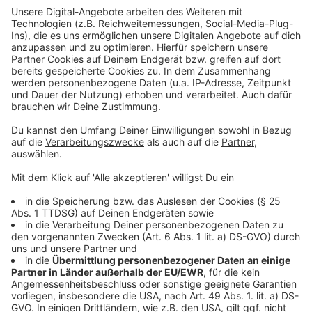
Anzeige
Alemannia-Geschäftsführer Sascha Eller: „Ayman
ist ein super talentierter Junge, der uns im
Training gezeigt hat, warum eine Verpflichtung
trotz des bereits gut gefüllten Kaders sinnvoll ist.
Bereits im vergangenen Jahr in den Testspielen
gegen Bayer Leverkusen hat er uns begeistert.
Mit seiner Unbekümmertheit, seiner Dribbelstärke
und seinem ausgeprägten Spielwitz hat er einen
enormen Mehrwert für unsere Ziele.“
Ayman Aourir: „Auf dem Tivoli herrscht eine tolle
Stimmung, die Fans sind eine echte Größe und
machen den Verein in jedem Fall aus. Darüber
hinaus gefällt mir die Art, wie das Team Fußball
spielt. Aus diesem Grund sehe ich hier die besten
Möglichkeiten, mich zu entwickeln. Gleichzeitig
denke ich, ich kann der Alemannia mit meinen