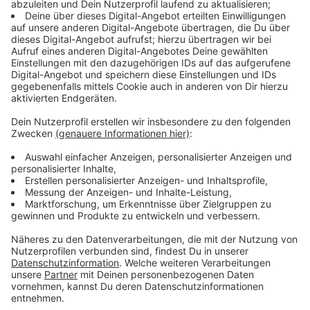
Jugendmannschaften inklusive der U17- und U19-
Bundesligateams durchlief. Im Sommer 2023 wurde
Aourir schließlich in den Profikader des Werksklubs
aufgenommen und kam Ende November des letzten
Jahres zu seinem Debüt für die Mannschaft von
Trainer Xabi Alonso: Im Europa-League-Spiel bei BK
Häcken durfte der ehemalige marokkanische
Jugendnationalspieler in den letzten Minuten
internationale Luft schnuppern.
Bei der Alemannia befand sich der quirlige Aourir jüngst
schon im Probetraining und konnte die sportlichen
Verantwortlichen hier von seinen Qualitäten
überzeugen.
Anzeige
Stimmen: