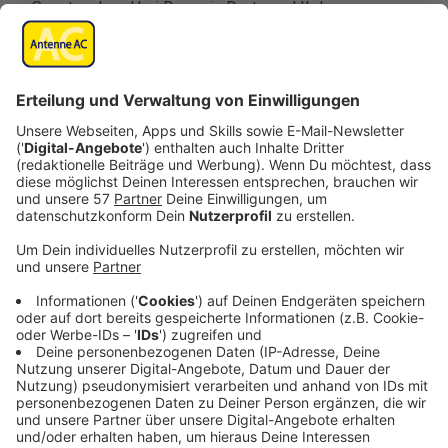
Sonntagabend bei Borussia Dortmund II den
offensiven Mittelfeldspieler
Ayman Aourir
verpflichtet.
Der 19-Jährige hat zuletzt schon mit der Mannschaft
trainiert und stand bis Ende August bei Doublesieger
Bayer Leverkusen unter Vertrag.
Anzeige
Infos der Alemannia zu Ayman Aourir:
Anzeige
Aus der Jugend von Viktoria Köln war der gebürtige
Domstädter 2018 in den Nachwuchs von Bayer 04
gewechselt, wobei er hier diverse