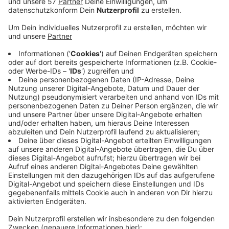
Die
"naveo Core"-Plattform
des
Aachener
Verkehrs-Verbunds (AVV)
und seiner Partner wird um
multimodale Mobilitätsangebote erweitert.
Künftig können Fahrgäste neben Bus und Bahn damit
auch E-Scooter, Bikesharing, Carsharing und regionale
Services wie MultiBus oder Taxi buchen – alles mit nur
einem Kundenkonto.
Die neuen Funktionen werden bis 2027 schrittweise
eingeführt.
(Auf dem Foto von links nach rechts: Michael
Carmincke, Vorstand der ASEAG, Hans-Peter Geulen,
Geschäftsführer AVV, und Jörg Röhlen, Geschäftsführer
der Better Mobility GmbH.)