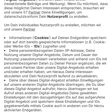
Im Nationalpark Eifel hat am Dienstagabend ein
Fahrzeug eine eine Menge Öl verloren.
Auf dem Wanderweg „Kohlweg“ im Kermeter hat eine
Joggerin eine mehr als 200 Meter lange Ölspur
entdeckt. Anscheinend hat sich jemand beim
Überfahren der tiefen Wasserabflussrinne die Ölwanne
aufgerissen.
Die Nationalparkverwaltung Eifel hat Anzeige
erstattet und sucht Zeugen.
Wer Hinweise oder Sichtungen auffälliger Fahrzeuge
im Bereich zwischen der Bundesstraße 265 (Höhe
Parkplatz Thönnishäusschen) und Kohlweghütte am
Nachmittag und Abend des 29. September melden
kann, möge sich bitte unter der Telefonnummer
02444-9510-0 oder bei der Email-Adresse