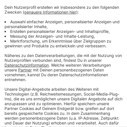
info@nationalpark-eifel.de melden.
Anzeige
©
Nationalparkverwaltung Eifel/M. Weisgerber
Über 200 Meter erstreckt sich der Ölfilm auf dem
Wanderweg Kohlweg. Das Wegematerial musste durch
eine Spezialfirma entfernt und entsorgt werden.
Anzeige
Anzeige