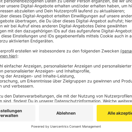
Zuerst wird auf der Breslauer Straße in Richtung
Verkehr in jede Fahrtrichtung einspurig an der B
wechselt das Baufeld auf die andere Straßenseite
stadtauswärts stehen dann zwei Fahrspuren zur 
nur eine. Die beiden Bushaltestellen werden um e
verlegt.
Veröffentlicht:
Montag, 12.06.2023 16:10
Anzeige