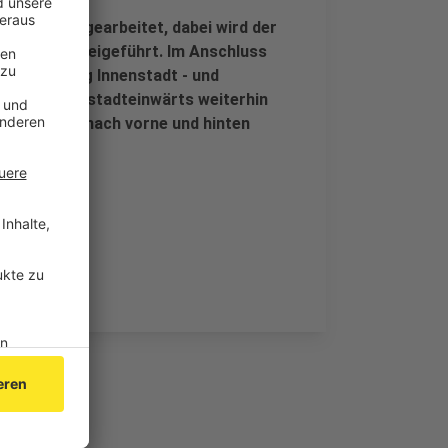
 Außenring gearbeitet, dabei wird der
austelle vorbeigeführt. Im Anschluss
 in Richtung Innenstadt - und
Verfügung, stadteinwärts weiterhin
inige Meter nach vorne und hinten