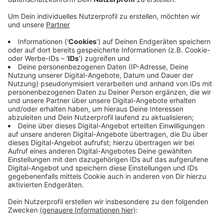
Antenne AC mitgeteilt.
Demnach hätten sich u.a. Schausteller und
Besucher gewünscht, den Öcher Bend gerade an
den warmen Sommertagen länger zu öffnen. Man
müsste als Veranstalter aber auch die Wünsche
der Anwohner und die Auflagen, die die
Durchführung mit sich bringen, im Blick behalten.
Auf politischer Ebene hatte zuvor die Aachener
SPD-Fraktion einen
Antrag gestellt, zu
überprüfen, wie der Öcher Bend gestärkt werden
kann
.
Veröffentlicht:
Donnerstag, 25.08.2022 07:34
Anzeige