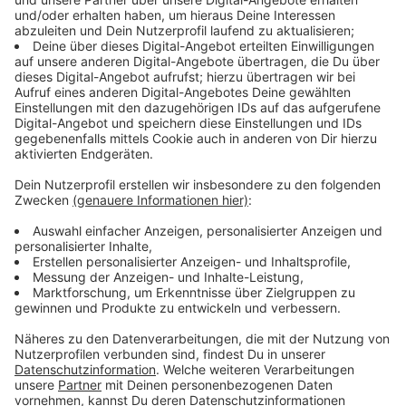
Hochwasserzentrale in NRW wurde
verbessert
Anzeige
Ja, vieles wurde umgesetzt. Vor allem die Arbeit der
Hochwasserzentrale für NRW wurde verbessert.
Früher wurden die Daten über die Flusspegel, die dort
zusammenlaufen erst an die Bezirksregierungen
geschickt, die es anschließend an die Feuerwehren und
Rathäuser weitergeleitet haben.
Diese Meldewege wurden stark verkürzt: Feuerwehren
und andere Einsatzkräfte erhalten die Daten direkt
vom zuständigen Landesamt. Die Hochwasserzentrale
hat auch die Möglichkeit, direkt Warnungen über die
Warn-App Nina
zu verschicken. Das klappt gut, heißt