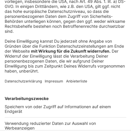
über 500 Kilometern Länge verschiedenste Deiche.
Bei ungefähr der Hälfte besteht laut
Umweltministerium Handlungsbedarf - da muss also
nachgebessert werden. Vor allem entlang des Rheins
gibt es im Moment über 40 Sanierungsprojekte, die
sich aber zum Teil in die Länge ziehen. Doch wie so
häufig bei bestimmten Vorhaben: Es fehlen
Fachkräfte, um diese Bauprojekte zu realisieren.
Autoren: Joachim Schultheis & José Narciandi
Anzeige
Anzeige