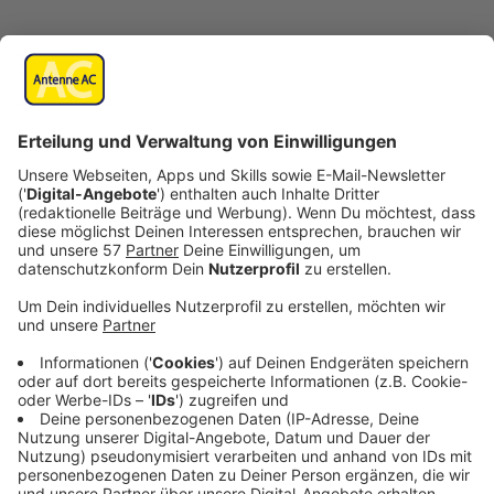
Veröffentlicht:
Donnerstag, 06.06.2024 12:05
Anzeige
Die Lage in einigen Hochwassergebieten in
Süddeutschland bleibt angespannt: Vor allem an der
Donau in Straubing, Passau und Regensburg bleiben
Wasserstände hoch. In anderen Gebieten wiederum
zieht sich das Wasser nur sehr langsam zurück. Viele in
NRW fühlen sich an das Hochwasser erinnert, das vor
2021 vor allem an der Erft gewütet hat. Und fragen
sich: Hat NRW daraus gelernt und wie steht es um die
Dämme?
Anzeige