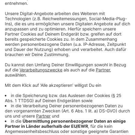
es vom zuständigen
Landesamt LANUV
- überprüfen
lässt sich das aber nicht.
Anzeige
©
picture alliance/dpa | David Young
Anzeige
Handlungsbedarf bei Dämmen und Deichen
Anzeige
Viele Dämme in NRW sind in den vergangenen
Jahrzehnten vernachlässigt worden - so steht es in
einem Bericht aus dem NRW-Umweltministerium. In
Nordrhein-Westfalen gibt es entlang der Flüsse auf