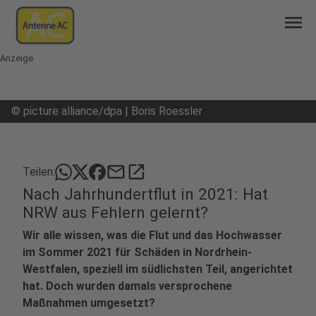
menu
Anzeige
©
picture alliance/dpa | Boris Roessler
mail
open_in_new
Teilen:
Nach Jahrhundertflut in 2021: Hat
NRW aus Fehlern gelernt?
Wir alle wissen, was die Flut und das Hochwasser
im Sommer 2021 für Schäden in Nordrhein-
Westfalen, speziell im südlichsten Teil, angerichtet
hat. Doch wurden damals versprochene
Maßnahmen umgesetzt?