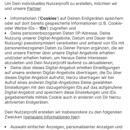
Mülltonnen umgeworfen, die gegen parkende
Autos gestoßen waren.
Im Rahmen einer Fahndung konnte die Polizei den
Verdächtigen noch in Tatortnähe antreffen. Es
wurde ein Strafverfahren wegen
Sachbeschädigung durch Feuer und an Pkw
eingeleitet.
Veröffentlicht:
Mittwoch, 21.04.2021 16:13
Anzeige
Anzeige