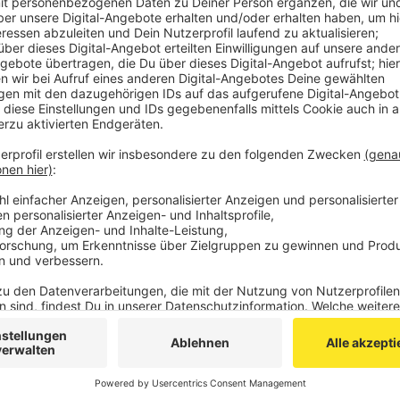
Laut der Stadt Herzogenrath wurde der Kot oft auch a
Mitarbeiter des städtischen Bauhofs beim Leeren der 
Stadt hat die Mülleimer zwischenzeitlich abgebaut, 
aber Wartehäuschen von Bushaltestellen. Die Stadt H
Verdächtiges gesehen haben, sich beim städtischen
ordnungsamt@herzogenrath.de
melden.
Die Stadtverwaltung behält sich zum Schutz der eig
Aufrechterhaltung der Sauberkeit und Ordnung in d
um die oder den Täter zur Rechenschaft zu ziehen. D
Beauftragung eines Detektivs.
Anzeige