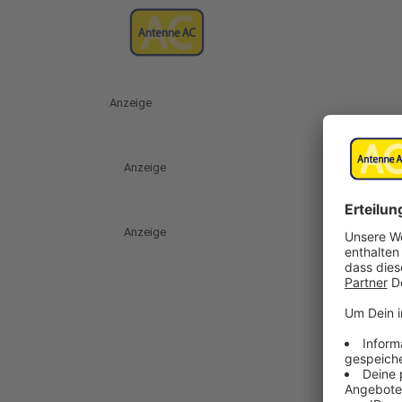
Anzeige
Anzeige
Anzeige