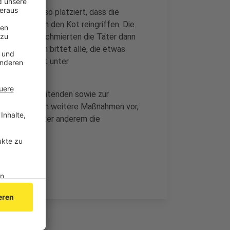
bsichtlich so platziert, dass die
Mülleimer in den Kot reingriffen. Die
daraufhin beschmierten die Täter dann
erzogenrath bittet alle, die etwas
 Ordnungsamt unter
enen Mitarbeitenden sowie zur
er Stadt zudem weitere Maßnahmen vor,
azu zählt unter anderem die