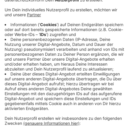
im Krankenhaus seinen Verletzungen erlegen.
Er ist beim Zusammenstoß mit einer 83-jährigen
Autofahrerin verunglückt, die vom Duffesheider
Weg kommend nach links auf die B57 Richtung
Alsdorf abgebogen ist. Der Motorradfahrer ist aus
Richtung Alsdorf gekommen.
Die Autofahrerin ist laut Polizei unverletzt.
Die Polizei versucht, den genauen Unfallhergang
zu rekonstruieren, die Unfallstelle ist mehrere
Stunden lang gesperrt gewesen.
Veröffentlicht:
Freitag, 24.02.2023 12:01
Anzeige