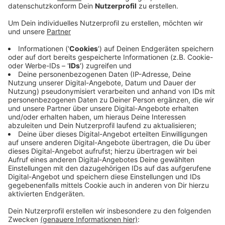
Gegen den 19-jährigen Mann, der
im Dezember auf
den Kapverden drei Familienmitglieder aus
Roetgen getötet haben soll
, hat die
Staatsanwaltschaft Trier
jetzt Anklage wegen
Mords und Totschlags erhoben.
Mit Messerstichen soll der junge Mann seinen Vater,
dessen Lebensgefährtin und deren Tochter
umgebracht haben.
Die Vier waren zu der Zeit im Weihnachtsurlaub. Nach
der Tat ist der 19-Jährige geflohen und nach Lissabon
geflogen - dort hat ihn die portugiesische Polizei
verhaftet. Im Januar ist der Verdächtige dann nach
Deutschland ausgeliefert worden.
Er schweigt bisher zu den Vorwürfen, heißt es von der
Staatsanwaltschaft.
Anzeige