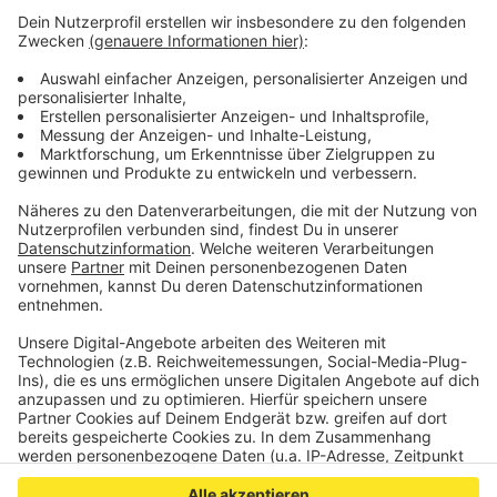
müssen wegen Verdachts auf Drogenmissbrauchs. Er
wird sich außerdem wegen Fahrens ohne Fahrerlaubnis,
gefährlichen Eingriffs in den Straßenverkehr, tätlichen
Angriffs und weiterer Delikte verantworten müssen.
Das Verkehrskommissariat hat Ermittlungen
aufgenommen.
(Foto: Symbolbild)
Anzeige
Anzeige