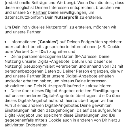
Bei der Kontrolle eines Motorroller-Fahrers am
Freitagnachmittag in Monschau-Imgenbroich ist ein
Polizist verletzt worden.
Stolberger Polizisten hatten den Roller vorher ohne
Kennzeichen gesehen und kannten den Fahrer schon
von früheren Begegnungen. Deswegen sind sie zu
seinem Wohnort in Imgenbroich gefahren.
Als der Rollerfahrer dort ankam und angehalten
werden sollte, hat er aber beschleunigt und ist direkt
auf einen Polizisten zugefahren. Es kam zur Kollision,
Polizist und Rollerfahrer fielen auf die Straße - und
mithilfe von weiteren Polizisten konnte der Mann dann
überwältigt werden.
Die bei der Kollision entstandene Verletzung des
Polizisten ist in einem Krankenhaus behandelt worden.
Der Motorradfahrer hat eine Blutprobe abgeben