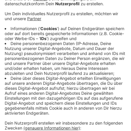
Denn erst dann erhält die Aachener Polizei die
dafür notwendigen technischen Geräte.
Ursprünglich hat man schon Ende dieses Jahres
mit der mobilen Videobeobachtung beginnen
wollen. Damit soll an Schwerpunkten in der
StädteRegion Aachen, wo sich Straftaten häufen,
für mehr Sicherheit gesorgt werden.
Erste Einsatzorte sollen unter anderem Stolberg-
Mühle und der Alsdorfer Denkmalplatz sein.
Laut Polizeipräsident Weinspach trägt die
Videobeobachtung nicht nur dazu bei, Straftaten
aufzuklären, sondern sie kann Straftaten
womöglich auch verhindern.
Veröffentlicht:
Freitag, 23.12.2022 07:33
Anzeige