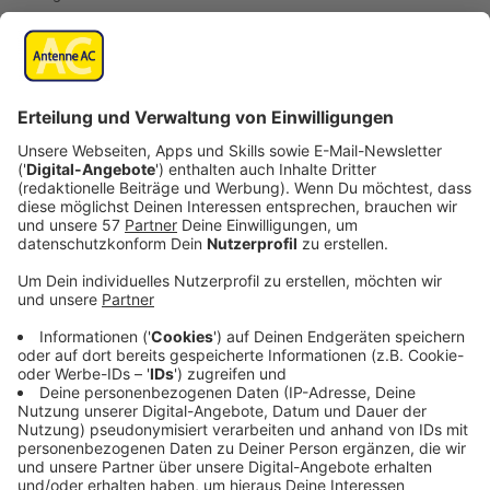
Viele Bürgerinnen und Bürger machen einen
potenziellen E-Autokauf davon abhängig, ob man
damit gut in den Urlaub fahren kann. Das sagt uns der
Chef der nationalen Leistelle "Lade-Infrastruktur",
Johannes Pallasch. Es geht aber nicht nur um die
Anreise als solche, sondern, noch viel wichtiger, darum,
das E-Auto vor Ort auch laden zu können.
Anzeige
Es fehlt an Ladestationen in touristischen
Orten
Anzeige