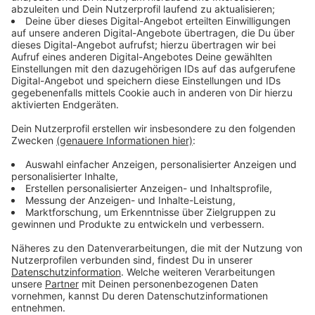
Urlaubsorte werden klassischerweise zu bestimmten
Zeiten häufiger besucht. Skiresorts eher im Winter,
Küstenorte dann im Sommer. Viele Ladesäulen haben
oft also nur zu Stoßzeiten eine hohe Nachfrage, wobei
sie dann in anderen Jahresabschnitten zum Teil sogar
ungenutzt bleiben. Wenn zur Hochsaison sowohl
Einheimische, als auch zahlreiche Touristen ihr E-Auto
laden wollen, kann es zu großen Komplikationen
kommen. Hier fehlt es in vielen Orten an ausreichend
verfügbaren Ladestellen. Das erklärt uns Carsten
Cossmann vom ADAC.
Anzeige
Bedarfsorientierter Ausbau: Kommunen,
Land und Bund gefordert
Anzeige