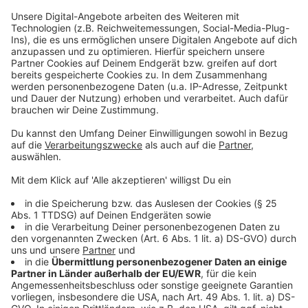
Der ADAC hat für die Bedarfsplanung eine
deutschlandweite Karte erstellt. Dabei fällt auf, dass
viele Orte immer noch stark hinterherhängen. Deshalb
empfiehlt der ADAC einen möglichst schnellen Ausbau
der Ladesäulen, vor allem in Urlaubsgebieten. Doch
selbst mit gut ausgebautem Ladesäulensystem würde
der Besucherandrang in Urlaubsorten nicht
aufgefangen werden können, ergänzt Carsten
Cossmann. Eine konkrete Lösung gibt es also noch
nicht. Wenn 2030 aber rund 30 % aller PKWs E-Autos
sein sollen, muss noch einiges getan werden.
Wer selbst einen Blick auf die Ladesäulenkarte werfen
will, kann
über diese Seite
alle verfügbaren Orte
abchecken.
Anzeige