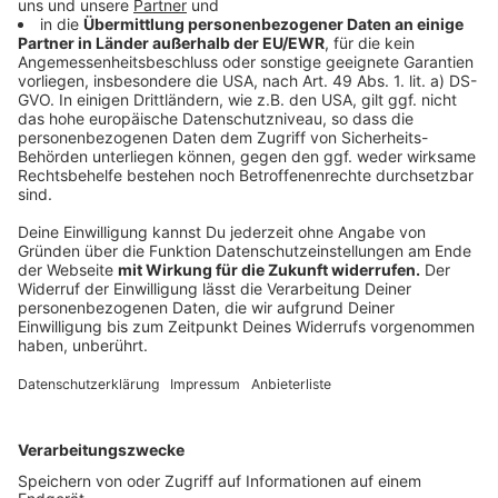
mit anderen Kulturen beispielsweise in
Deutschland diese Wunde heilen könnte, hat die
Ablehnung der Visa diese Wunde aber bei mir
verschlimmert und sie ist neu aufgebrochen“,
berichtet die 22-Jährige weiter. Sie kann nicht
verstehen, dass junge Menschen aus Deutschland
in diesem Jahr problemlos YOUNIB in Nairobi
besuchen konnten, umgekehrt aber nicht. „Diese
Verweigerung der Visa tut mir im Herzen richtig
weh. Vielleicht aber ändern die deutschen
Behörden doch noch ihre Vorgehensweise“, hofft
Gloria Munyiva.
In der Vergangenheit habe Bündnis 90/Die Grünen
diese Visa-Praxis noch kritisiert, nach dem
Regierungswechsel habe sich nichts geändert,
bemängelt missio.