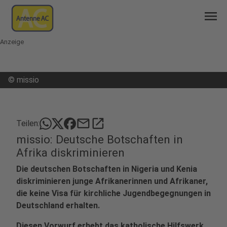
menu
Anzeige
©
missio
mail
open_in_new
Teilen:
missio: Deutsche Botschaften in
Afrika diskriminieren
Die deutschen Botschaften in Nigeria und Kenia
diskriminieren junge Afrikanerinnen und Afrikaner,
die keine Visa für kirchliche Jugendbegegnungen in
Deutschland erhalten.
Diesen Vorwurf erhebt das katholische Hilfswerk