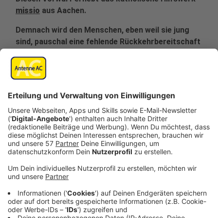
missio
aus Aachen.
Demnach wird den Menschen, eben weil sie jung
sind, pauschal eine fehlende Rückkehrbereitschaft
vorgeworfen. Visa für Ältere werden dagegen
erteilt.
Dabei gehen die Botschaften laut mission
unterschiedlich vor. Mal bekommen die jungen
Nigerianer und Kenianer erst gar keinen Termin,
mal wird die Echtheit ihrer Dokumente
angezweifelt, mal verlangt man immer weitere
Dokumente oder der Ermessensspielraum des
jeweiligen Botschaftsmitarbeiters wird angeführt.
Diese Schikanen, diese diskriminierende Praxis
aufgrund des Lebensalters, müsse endlich
aufhören, so missio. Das Auswärtige Amt und an
seiner Spitze Ministerin Baerbock seien in der