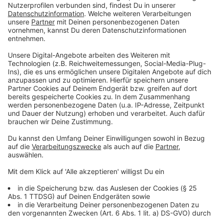
dieses Afrika. Wir haben unsere Familien, die
Gesellschaft und die Kirche hier in Kenia, die uns
brauchen und die wir brauchen. Wir wollen durch
interkulturelle, generationenübergreifende und
interreligiöse Begegnungen Brücken bauen, und
nicht Grenzen errichten. Wir wollen ein starkes,
modernes Kenia aufbauen. Wir wollen bei uns
Zusammenarbeit, Heilung, Vergebung und
Hoffnung fördern, damit sich alle für das
Gemeinwohl einsetzen. Deshalb wäre die Erfahrung
des Jugendaustausches mit Deutschland für
unsere jungen Menschen aus den Slums in Nairobi
so wichtig. Wir wollten in Deutschland voneinander
lernen und unsere Erfahrungen teilen“, fährt
Munyiva fort.
„Wir sind junge Afrikanerinnen und Afrikaner und
leiden unter den kolonialen Schrecken der
Vergangenheit. In einer Zeit, in der die Begegnung