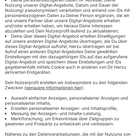
Pflicht, sagt Pfarrer Dirk Bingener, der Präsident
von missio Aachen.
Im vergangenen Jahr waren demnach davon
Jugendliche aus einem missio-Partnerprojekt in
Nigeria betroffen. In diesem Jahr treffe es junge
Menschen des kenianischen missio-Partners
YOUNIB, der katholische Jugendsozialarbeit in den
Armenvierteln von Nairobi betreibt. Die
ehrenamtlich in dem Projekt Engagierten sollten
zum Monat der Weltmission nach Deutschland
kommen.
Die 22-jährige Gloria Munyiva Wambua
(Foto)
ist
eine der Betroffenen. „Ich bin zutiefst traurig und
untröstlich. Monatelang haben wir die Begegnung
vorbereitet. Wir haben alle Anforderungen des
Visaprozesses erfüllt. Trotzdem wurden sie
abgelehnt, das ist eine große Ungerechtigkeit“,
sagt Gloria Wambua. „Wir lieben Afrika und wir sind