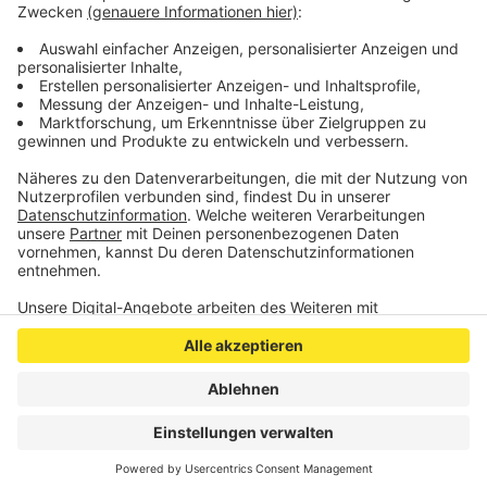
IBAN: DE75 3706 0193 0000 1010 10
BIC: GENODED1Pax
Stichwort: “Ebola Zentralafrika”
Anzeige
Anzeige
Anzeige
Anzeige