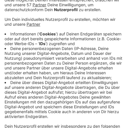
Das Aachener Hilfswerk
Misereor
warnt vor einer
verheerenden Kombination: In der Demokratischen
Republik Kongo breitet sich das Ebola-Virus in einem
Gebiet aus, das von bewaffneten Konflikten geprägt
ist.
Angriffe auf Krankenhäuser, Angst vor medizinischen
Maßnahmen und fehlender Zugang für Helfer
erschwerten die Bekämpfung erheblich - die
Gesundheitsstrukturen seien vielerorts
zusammengebrochen.
Misereor fordert von Bundesregierung und EU, ihren
politischen Druck auf die Konfliktparteien zu erhöhen.
Vor Ort verstärkt das Hilfswerk zusammen mit
Partnerorganisationen die Maßnahmen gegen die
Epidemie - und ist dabei auf Spenden angewiesen.
Bank: Pax-Bank für Kirche und Caritas eG