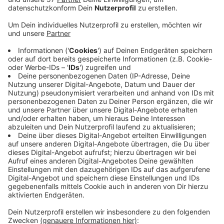
Weltklimakonferenz. Zwei Wochen lang beraten
Vertreter von rund 200 Staaten über weitere
Maßnahmen im Kampf gegen die Erderwärmung.
Größter Streitpunkt ist, ob sich die Delegierten
einstimmig auf einen Ausstieg aus Kohle, Öl und Gas
verständigen können. Das Aachener Hilfswerk
Misereor appelliert an die Bundesregierung, sich für
den weltweiten Ausstieg aus fossilen Energieträgern
einzusetzen. Es brauche eine gerechte Energiewende
hin zu 100 Prozent erneuerbarer Energien weltweit,
heißt es. Auch Papst Franziskus nimmt teil. Misereor
sieht das als wichtiges Signal und im Vatikan einen
Verbündeten. Investitionen in fossile Energien würden
den Ausbau für Erneuerbare blockieren. Im
kommenden Jahr könnten die globalen Emissionen
erstmals sinken - ein wichtiger Schritt zur Einhaltung
des Anderthalb-Grad-Limits. Misereor nimmt seit 2007
an den internationalen Klimaverhandlungen teil.