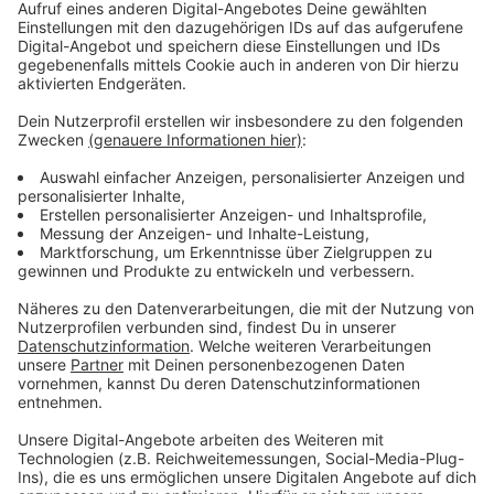
Anzeige
Zum Hintergrund:
Anzeige
Die Tat hat sich am Sonntag, 2.6, mittags gegen 13:35
Uhr ereignet.
Die beiden Männer sollen sich damals zuerst vor der
Pizzeria Haci (Kaiserstraße 117) gestritten haben.
Wenige Minuten später sind sie laut Polizei vor dem
"Nikolaus-Grill" (Kaiserstraße 83) erneut
aufeinandergetroffen. Bei der körperlichen