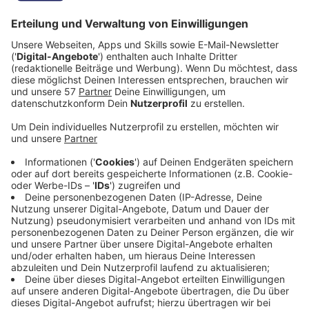
Die Behörden suchen nach wie vor den Mann, der
Anfang des Monats in Würselen einen 45-Jährigen
durch mehrere Messerstiche schwer verletzt haben
soll.
Im Rahmen der Fahndung sind jetzt neue Fotos des
Verdächtigen veröffentlicht worden.
Alle neuen Fahndungsbilder seht Ihr
HIER im
Fahndungsportal der Polizei
.
(https://polizei.nrw/fahndung/137318)
Zeugen, die Angaben zum Täter machen können,
werden gebeten, sich im zuständigen
Kriminalkommissariat zu melden: während der
Bürozeiten unter der Rufnummer 0241-9577 31101
(außerhalb der Bürozeiten unter 0241-9577 34210).
Siehe auch unsere bisherigen Meldungen dazu
HIER
und
HIER
.