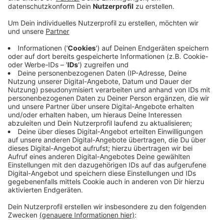
Laut ihr sind die kommunalen Ausgaben in Alsdorf
um rund 40 Prozent, in Herzogenrath um rund 27
Prozent und in Würselen um mehr als 66 Prozent
gestiegen.
Hintergrund ist die neue Regelung in Bezug auf
Unterhaltsvorschüsse. Das NRW-Landesamt für
Finanzen soll seit dem 1. Juli den Kommunen
helfen, die staatlichen Unterhaltsvorschüsse von
Eltern einzutreiben, die nicht zahlen. Das Gesetz
sollte die Kommunen ursprünglich entlasten.
Durch die Einführung der Altfallregelung bleiben
die Kommunen seit der Änderung des Gesetzes
aber auf alten Fällen sitzen, sagt die SPD-Fraktion.
Das führe zu Mehrkosten in den Kommunen.
Veröffentlicht:
Dienstag, 13.08.2019 16:46
Anzeige