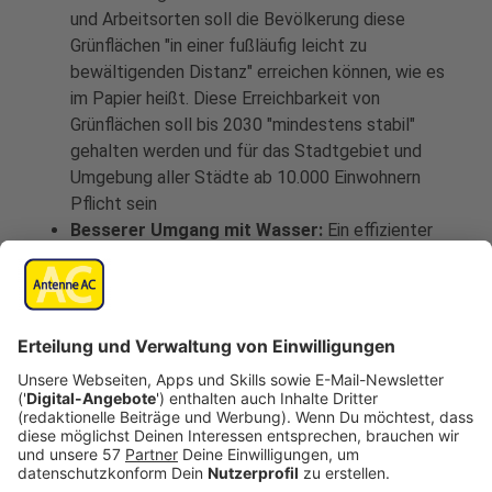
und Arbeitsorten soll die Bevölkerung diese
Grünflächen "in einer fußläufig leicht zu
bewältigenden Distanz" erreichen können, wie es
im Papier heißt. Diese Erreichbarkeit von
Grünflächen soll bis 2030 "mindestens stabil"
gehalten werden und für das Stadtgebiet und
Umgebung aller Städte ab 10.000 Einwohnern
Pflicht sein
Besserer Umgang mit Wasser:
Ein effizienter
Umgang mit Wasser ist entscheidend für die
Anpassung an die Folgen der Klimakrise. In
Deutschland haben die verfügbaren
Wasserressourcen in den vergangenen Jahren
abgenommen. Dem Wassermanagement kommt
daher eine immer größere Bedeutung zu. Die neue
Strategie legt fest, dass über einen längeren
Zeitraum nicht mehr als 20 Prozent der
verfügbaren Wassermenge genutzt werden darf.