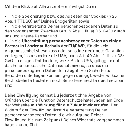
vor, dass die neue Anpassungsstrategie alle vier
Jahre fortgeschrieben und das Erreichen der Ziele
anhand von Indikatoren gemessen wird. Ein
möglicher politischer Machtwechsel nach der
Bundestagswahl im Februar des kommenden
Jahres hat an sich keine Auswirkungen auf diesen
Prozess.
Anzeige
©
picture alliance/dpa | Charly Parrilla
Auch Waldbrände können bei trockenen Sommern in
Deutschland immer mehr Schaden anrichten.
Anzeige