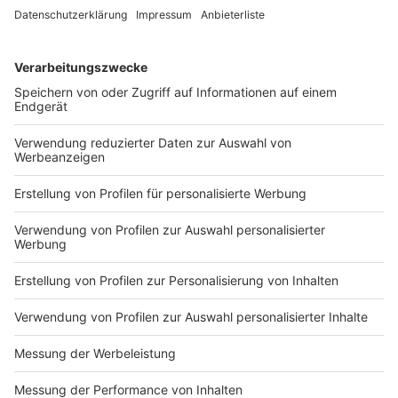
Bundesamt für Bevölkerungsschutz mit
Selbstversorger-Hinweis
Anzeige
Zudem äußerte sich das Bundesamt für
Bevölkerungsschutz (BBK) mit einem Appell. Um für
hybride Angriffe, die beispielsweise einen
langanhaltenden Stromausfall verursachen,
gewappnet zu sein, sollen sich Bürgerinnen und Bürger
rüsten. "Ich appelliere an die Bürgerinnen und Bürger:
Bereiten Sie sich auf Notlagen vor, dies kann auch
länger andauernder Stromausfall sein", sagte René
Funk, Vizepräsident des BBK gegenüber dem
Onlineportal t-online. "Notlagen müssen nicht
eintreten, sind aber jederzeit möglich."
Anzeige