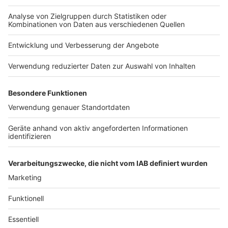
Selbstversorgung: Das sollte in keinem
Haushalt fehlen
Anzeige
In ausführlichen Artikeln hat das BBK Listen erstellt,
wie wir uns auf Katastrophen- oder
Ausnahmezustände vorbereiten sollten und - vor allem
- was bei uns im Haushalt nicht fehlen darf. Die
Übersicht findet ihr
hier
, wenn es um das Thema
Lebensmittel geht, hat das BBK
hier
alle Hinweise
zusammengestellt.
Anzeige