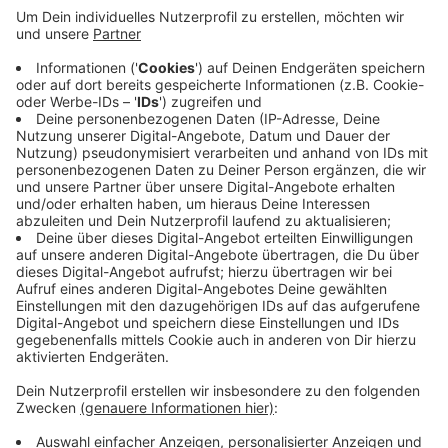
Dabei habe die Versorgung der Bevölkerung mit
Trinkwasser "oberste Priorität".
Anzeige
©
picture alliance/dpa/CTK | Uhlíø Patrik
Extremwetter werden Natur- und Klimaforschern
zufolge häufiger. Die Menschen in Deutschland sollen
besser geschützt aber vor allem vorbereitet sein.
Anzeige
Weitere Punkte der
Klimaanpassungsstrategie
Anzeige