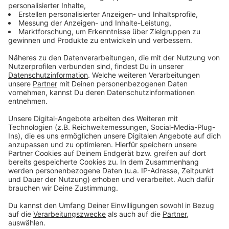
Mehr Sicherheit für Landwirte:
Gute
Wassermanagementkonzepte sollen auch die
Betriebe von Landwirten zukunftssicher machen.
Die Strategie legt fest, dass die Erträge der
Bauern bis 2030 - und im nächsten Schritt bis
2050 - in Deutschland klimawandelbedingt nicht
stärker schwanken dürfen als bisher.
Deutlich mehr Klimavorsorgekonzepte in den
Kommunen:
Das Papier sieht außerdem vor, dass
bis 2030 in 80 Prozent der Gemeinden, die
gesetzlich dazu verpflichtet sind,
Klimaanpassungskonzepte vorlegen müssen. Eine
genaue Anzahl der Kommunen, die einer solchen
Pflicht unterliegen, gibt es nach Angaben des
Umweltministeriums derzeit nicht.
Messbarkeit der Ziele und Bedeutung für
künftige Bundesregierung:
Klimaanpassungsstrategien gibt es bereits seit
dem Jahr 2008. Das Klimaanpassungsgesetz sieht