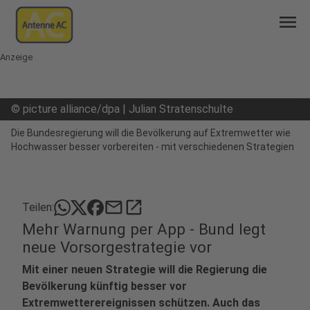
menu
Anzeige
©
picture alliance/dpa | Julian Stratenschulte
Die Bundesregierung will die Bevölkerung auf Extremwetter wie
Hochwasser besser vorbereiten - mit verschiedenen Strategien
mail
open_in_new
Teilen:
Mehr Warnung per App - Bund legt
neue Vorsorgestrategie vor
Mit einer neuen Strategie will die Regierung die
Bevölkerung künftig besser vor
Extremwetterereignissen schützen. Auch das