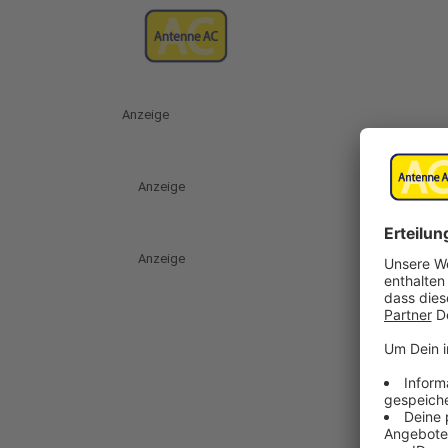
Anzeige
Anzeige
Anzeige