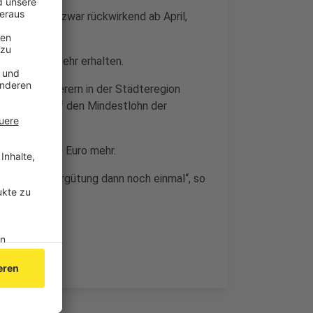
worden - und zwar rückwirkend ab April,
ut 90 Euro mehr erhalten.
n und Lackierern in der Städteregion
 Anspruch auf den Mindestlohn der
ab August 50 Euro mehr.
ie Azubi-Vergütung dann noch einmal“, so