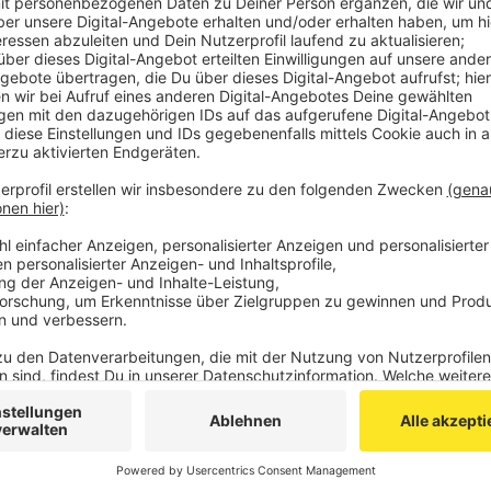
Der tarifliche Stundenlohn ist auf 19,42 Euro erhöht 
teilt die
Gewerkschaft IG BAU hier bei uns
mit.
Dadurch sollten die Kollegen jetzt am Monatsende g
Uwe Brell von der IG BAU Aachen: „Wer von den Maler
Aachen keinen Tariflohn bekommt, der hat allerdings
Branche. Und der liegt ab Juli bei 15,55 Euro.“
Azubis im Maler- und Lackiererhandwerk bekommen 
„Ab Sommer nächsten Jahres steigen die Löhne und d
Brell weiter.
Anzeige