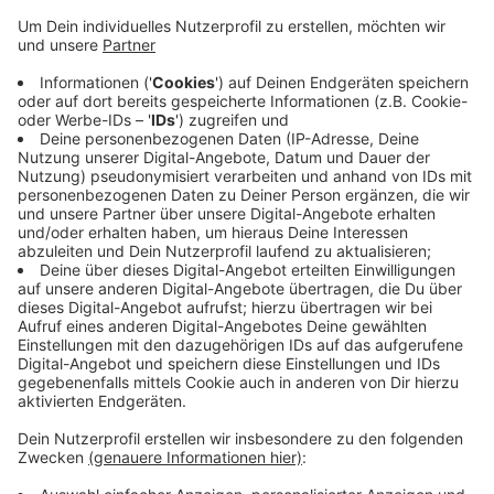
Die rund 720 Dachdecker in den 100 Betrieben in der
Städteregion Aachen verdienen jetzt mehr.
Ab sofort gilt für Gesellen der neue Mindestlohn von
16,60 Euro pro Stunde – das sind pro Monat um die
100 Euro mehr für sie - und ungelernte Kräfte
bekommen mindestens 14,96 Euro pro Stunde.
Die Gewerkschaft IG BAU hat außerdem schon für die
kommenden beiden Jahre eine weitere Steigerung des
Dachdecker-Mindestlohns durchgesetzt.
Anzeige