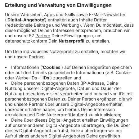
Es gelte, unsere Patienten zu schützen,
Menschenleben zu retten und auch unser
Gesundheitssystem vor dem Kollaps zu bewahren,
so Marx. Die Impfpflicht für Erwachsene sei
alternativlos, um die Pandemie auch langfristig
hinter sich zu lassen. Man habe eine höhere
Impfbereitschaft in der Bevölkerung erhofft und
erwartet, aber angesichts des aktuellen
Infektionsgeschehens sei es nur durch die
Impfpflicht sicher zu stellen, die epidemische Lage
nationaler Tragweite auch tatsächlich zu
bewältigen. Man könne nicht in jeder Wintersaison
wieder eine neue Welle zahlreicher schwerer
COVID19-Verläufe riskieren.
Die Impfpflicht für selektive Berufsgruppen
auszusprechen – wie zum Beispiel der des
Pflegepersonals – sei allein weder ausreichend
noch moralisch zu rechtfertigen, heißt es. Die DIVI