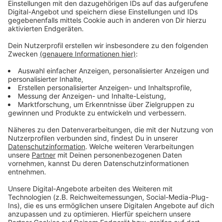
(Deutsche Interdisziplinäre Vereinigung für
Intensiv- und Notfallmedizin) erwartet eine
Solidarität der gesamten Gesellschaft, um das
Gesundheitssystem aufrecht erhalten zu können.
Dabei gehe es nicht nur um die Versorgung von
Patienten mit einer Coronainfektion, sondern auch
um eine Vielzahl von Patienten mit anderen
schweren Erkrankungen und Verletzungen, die
auch einer intensivmedizinischen Behandlung
bedürften.
Die Intensivmediziner sind sich auch darüber einig,
dass zum jetzigen Zeitpunkt die Impfpflicht die
vierte Welle nicht mehr entscheidend beeinflussen
werde. Aktuell bräuchten wir bundeseinheitliche
Kontaktbeschränkungen und Hygienekonzepte, um
spürbare Effekte in den nächsten drei bis vier
Wochen zu sehen, so Marx weiter. DIe Effekte
einer Impfpflicht seien selbst bei sofortiger