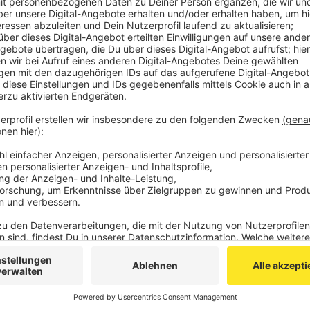
Ein Nachfolger für Martin vom Hofe steht noch ni
gestartet.
Veröffentlicht:
Montag, 18.05.2020 14:00
Anzeige