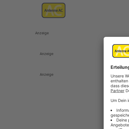
Anzeige
Anzeige
Anzeige