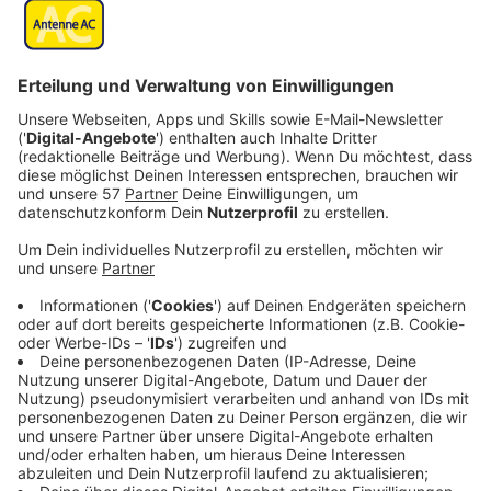
unverzichtbarer Ersatz für die ausgefallene Nanny,
gewinnt er ihr Vertrauen und zieht in ihr Londoner
Haus ein.
Veröffentlicht:
Freitag, 23.01.2026 21:57
Anzeige
Doch hinter Adams charmantem Auftreten verbirgt
sich ein gefährlicher Plan: Er will die Tanners von innen
heraus zerstören. Stück für Stück manipuliert er Jamie
(David Duchovny) und Nat (Carice van Houten), spielt
sie gegeneinander aus und verschleiert geschickt
seine wahren Absichten. Wer beginnt, in seiner
Vergangenheit zu graben, schwebt plötzlich in
Lebensgefahr.
Streaming-Dienst: Amazon Prime Video