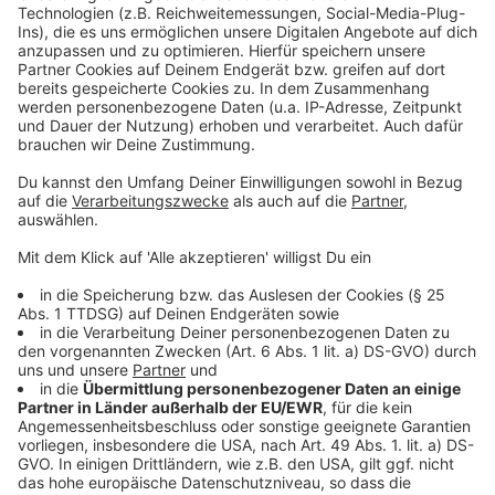
dämmert Jamie, dass Adam der Drahtzieher hinter den
Akzeptieren
jüngsten Katastrophen ist – doch die Erkenntnis
powered by
Usercentrics Consent
könnte zu spät kommen.
Management Platform
Anzeige
©
Copyright: Amazon Prime Video
Die beiden Männer verstehen sich zunächst blendend.
Doch das wird sich schnell ändern.
Anzeige
©
Copyright: Amazon Prime Video
Adam führt Böses im Schilde und das wird schnell zur
Bedrohung für die Familie.