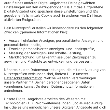
Domschatzkammer:
Die seit 1950 am Aachener Dom tätige Fotografin Ann
Münchow (1923–2019) übergab 2006 die den Dom
betreffenden Glasplattennegative an die
Domschatzkammer. Die Aufnahmen dokumentieren ein
halbes Jahrhundert Geschichte des Weltkulturerbes
Aachener Dom. In einem Digitalisierungsprojekt sollen
sie nun dauerhaft gesichert werden. Alle Glasnegative
sollen danach in einem klimatisierten Magazin
untergebracht werden. Zudem soll eine Ausstellung
das Schaffen von Ann Münchow vorstellen und
gleichzeitig die wissenschaftliche
Bearbeitung/Inventarisierung sowie die
Nutzbarmachung der Fotos präsentieren.
Ludwig-Forum: