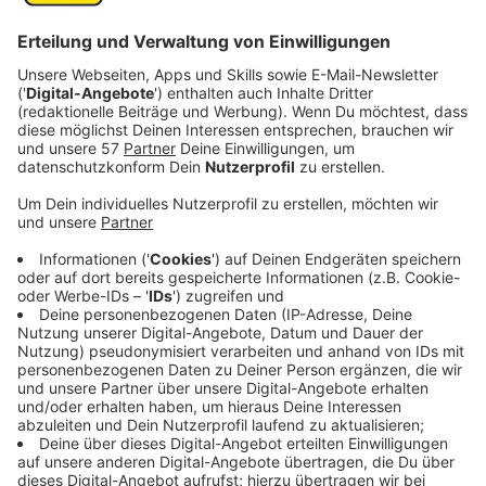
drei Museen in Aachen.
Der LVR-Kulturausschuss hat dem
Ludwig-Forum
in
Aachen
(Foto)
30.000 Euro zugesprochen, der
Aachener Domschatzkammer
20.000 Euro und dem
Centre Charlemagne
34.000 Euro.
Damit will der LVR sicherstellen, dass auch in Zukunft
vielfältige Projekte angeboten werden können. Nach
der Pandemie und angesichts gestiegenener
Energiepreise müssten die Museen und Einrichtungen
entlastet werden.
Anzeige
Näheres zur Verwendung der LVR-Gelder:
Anzeige