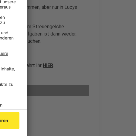
chachtel bekommen, aber nur in Lucys
auf sie fiel.
nn offiziell zum Streuengelche
ditionellen Aufgaben ist dann wieder,
Altenheim besuchen.
e steckt, erfahrt Ihr
HIER
.