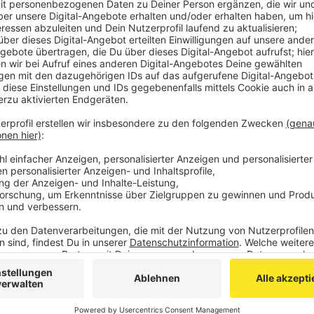
Die jungen Bewerberinnen haben alle eine Pralinens
Exemplar war der Engel versteckt, durch den die Wahl 
Bei der nächsten Roskirmes Anfang Juli wird Lucy da
proklamiert und bekommt ihr Krönchen. Eine ihrer tra
Bonbons zu verteilen, außerdem wird sie wieder ein 
Die Roskirmes in Aachen beginnt am 5.7.
Mehr über die Tradition, die hinter dem Streuengelch
Anzeige
©
Verein Streuengelche van de Rues
Das Roskapellchen in Aachen.
Anzeige