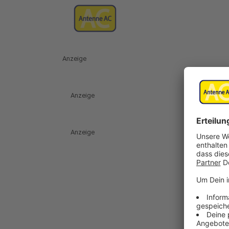
Anzeige
Anzeige
Anzeige