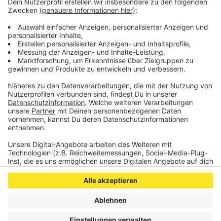
strafmildernd ist anerkannt worden, dass der
Angeklagte zu Prozessbeginn ein Teilgeständnis
abgelegt hat.
Veröffentlicht:
Mittwoch, 25.09.2019 12:53
Anzeige
Anzeige
Anzeige
Anzeige