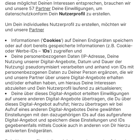
zur Prostitution gezwungen. Die Frauen hat er
bundesweit in Hotels und Laufhäusern
untergebracht - unter anderem in Kerpen und
Essen.
Der Mann hat die Frauen vergewaltigt - und wenn
sie nicht auf ihn gehört haben, auch geschlagen.
Schon am Dienstag hat das Aachener Landgericht
einen 37-jährigen Stolberger, der seine Nichte
sexuell belästigt hat, verurteilt. Zwei Jahre
Gefängnis auf Bewährung lautet das Urteil, der
Mann ist in drei von insgesamt 22 Fällen schuldig
gesprochen worden, berichten die Aachener
Nachrichten. Die Taten sind zwischen Sommer
2016 und Herbst 2017 passiert, das Mädchen ist
damals sechs bis sieben Jahre alt gewesen. Als