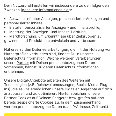
Im Mittelrhein-Pokal genießen klassentiefere
Teams bis einschließlich Halbfinale Heimrecht.
Die weiteren Termine:
Halbfinale: 21. bis 23. März 2023
Finale: 3. Juni 2023
Veröffentlicht:
Freitag, 16.12.2022 10:13
Anzeige
Anzeige