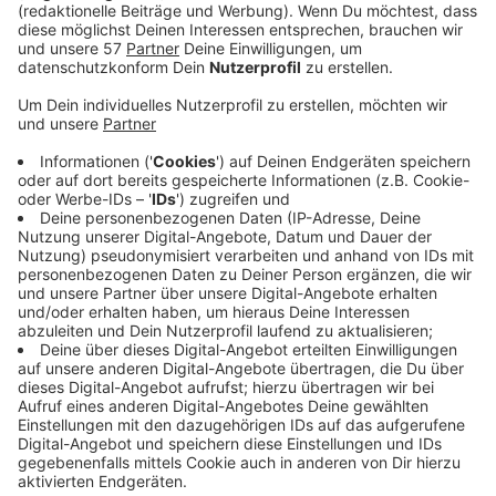
Die Aachener empfangen die Kölner Viktoria auf
dem heimischen Tivoli in der Runde der letzten
Acht am 22. Februar.
Der Sieger des Mittelrheinpokals qualifiziert sich
immer für die erste Runde im DFB-Pokal. Das
Mittelrheinpokalfinale wird am 3. Juni
ausgetragen.
Hier die anderen ausgelosten Viertelfinalpartien:
SC Blau-Weiß 06 Köln (Bezirskligist) – BCV
Glesch-Paffendorf (Mittelrheinligist)
SV Eintracht Hohkeppel (Mittelrheinligist) –
Bonner SC (Mittelrheinligist)
FC Hürth (Mittelrheinligist) -
1. FC Düren
(Regionalligist)