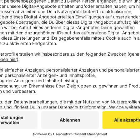
Hier bei uns in der Region können die Linien RE9
sein. Wie genau sich der Streik auf die einzelnen L
heißt es vom Aachener Verkehrsverbund.
Aktuelle Zugausfälle findet ihr unter
www.zuginf
Die Linien der Unternehmen Abellio (RE 1), Nation
Rurtalbahn (RB 21, RB 28) und Vias (RB 34) werden
der AVV mit.
Veröffentlicht:
Dienstag, 31.08.2021 06:10
Anzeige