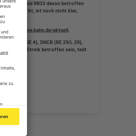
, RE18, RB20 und RB33 davon betroffen
inien auswirkt, ist noch nicht klar,
o.nrw
und
www.bahn.de/aktuell
.
al Express (RE 4), SNCB (RE 29/L 29),
 nicht vom Streik betroffen sein, teilt