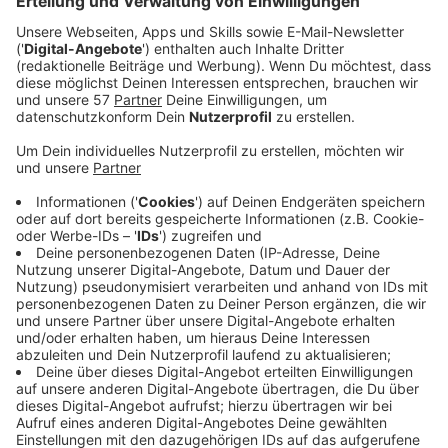
Anzeige
Fleischer und Metzgerei-Fachverkäufer bekommen
seit diesem Monat mehr Geld.
Laut der
Gewerkschaft NGG
verdient ein erfahrener
Geselle im Fleischerhandwerk jetzt 17,32 Euro pro
Stunde. Damit liegt das Monatsgehalt bei einem
Vollzeit-Job bei knapp 2.930 Euro.
Und eine gelernte Verkäuferin, die schon lange an der
Fleischtheke bedient, kommt ab sofort auf einen
Stundenlohn von 15,26 Euro bzw. auf knapp 2.580 Euro
im Monat.
Das nächste Lohn-Plus steht schon im kommenden
September an, dann steigen die Löhne im
Fleischerhandwerk nochmal um 2,4 Prozent.