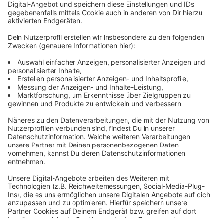
„Das Fleischerhandwerk macht die Jobs in den
Metzgereien in der Städteregion Aachen damit
attraktiver. Immerhin geht es um eine Branche, bei der
der Nachwuchs – anders als die Kundschaft im Laden
– nicht gerade Schlange steht“, sagt der Aachener
NGG-Geschäftsführer Tim Lösch.
Der Innungsverband betont, dass das
Fleischerhandwerk hoch im Kurs steht: „Die Menschen
wissen, was sie beim Metzger bekommen: Die Qualität
vom Fleisch und die Verarbeitung durchs Handwerk
sind die besten Argumente für die Metzgereien. Es ist
eben etwas anderes, ob man im Supermarkt
abgepacktes Fleisch aus der Kühltheke holt oder an
der Fleischtheke beim Metzger mit guter Beratung
bedient wird“, so der Geschäftsführer des
Fleischerverbands NRW, Christian Deppe.
Insgesamt gibt es in der Städteregion Aachen nach
Angaben des Fleischerverbands 29 Metzgereien, die