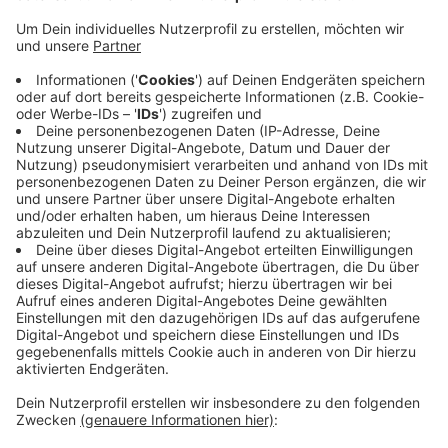
werden.
Aber auch Zoos, Vergnügungsparks,
Fitnessstudios und Musikschulen können wieder
öffnen.
Museen, Bibliotheken, Kinos und Theater müssen
aber weiterhin geschlossen bleiben.
Und Schüler an weiterführenden Schulen sowie
Studenten können nur an einem Tag in der Woche
zum Unterricht in die Bildungseinrichtungen gehen.
Veröffentlicht:
Mittwoch, 19.05.2021 09:38
Anzeige